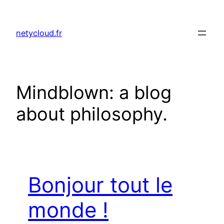
Skip
to
netycloud.fr
content
Mindblown: a blog
about philosophy.
Bonjour tout le
monde !